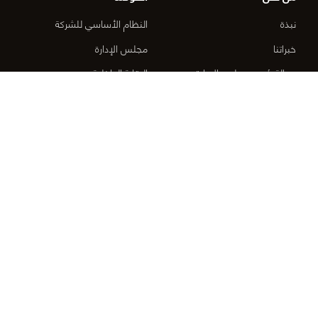
نبذة
النظام الأساسي للشركة
خبراتنا
مجلس الإدارة
رسالة رئيس مجلس الإدارة
الرقابة الداخلية
مجلس الإدارة
اللجان
الإدارة التنفيذية
قواعد الحوكمة المطبقة
سياسة الجودة
المشاريع
نظام المعلومات
الصحة والسلامة
الطرق السريعة
الجوائز والتكريمات
النفط والغاز
اعمال البناء
المجموعة
الإسكان
شركة كومبايند تكنولوجي
الماء والطاقة
لتصميم وبرمجة البرمجيات