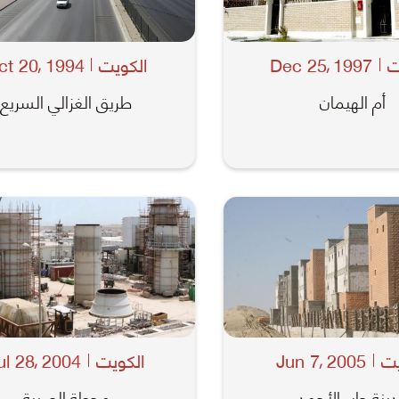
ت
1997
Dec 25
الكويت
1994
ct 20
,
,
أم الهيمان
طريق الغزالي السريع
يت
2005
Jun 7
الكويت
2004
ul 28
,
,
ينة جابر الأحمد
محطة الصبية