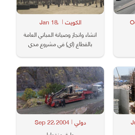
O
الكويت
Jan 18
,
انشاء وانجاز وصيانة المباني العامة
بالقطاع (اي) في مشروع مدي
J
دولي
2004
Sep 22
,
طرق منغوليا