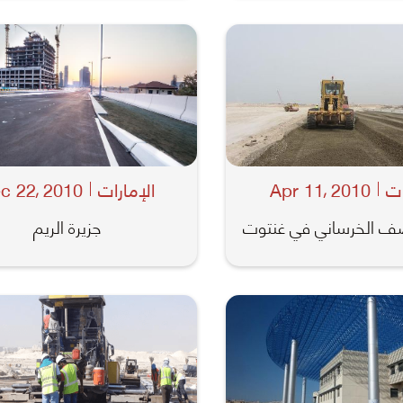
ات
2010
Apr 11
الإمارات
2010
c 22
,
,
صف الخرساني في غنتوت
جزيرة الريم