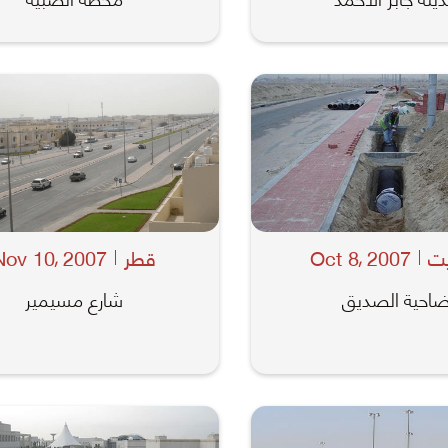
يت
2007
Oct 8
قطر
2007
Nov 10
,
,
احية الصديق
شارع مسيمير