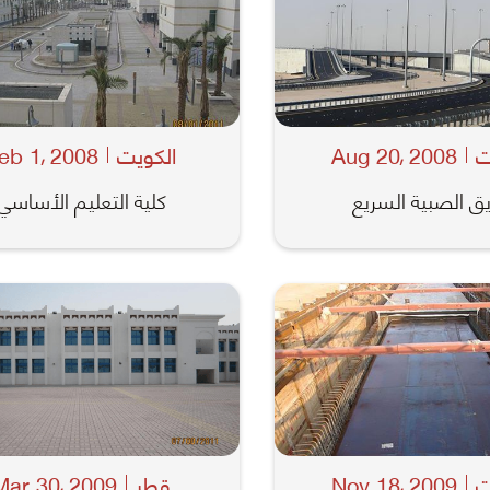
ت
2008
Aug 20
الكويت
2008
eb 1
,
,
ق الصبية السريع
كلية التعليم الأساسي
ت
2009
Nov 18
قطر
2009
Mar 30
,
,