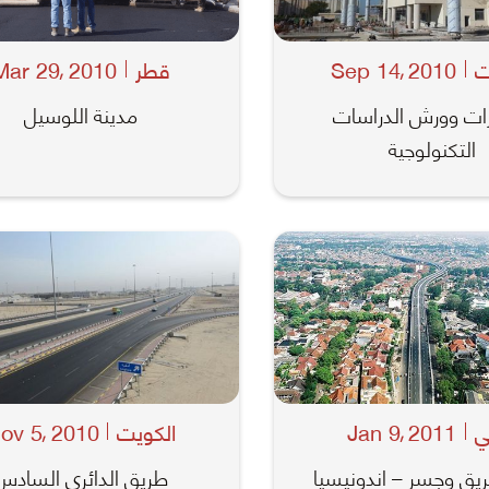
ت
2010
Sep 14
قطر
2010
Mar 29
,
,
ات وورش الدراسات
مدينة اللوسيل
التكنولوجية
ي
2011
Jan 9
الكويت
2010
ov 5
,
,
يق وجسر – اندونيسيا
طريق الدائري السادس