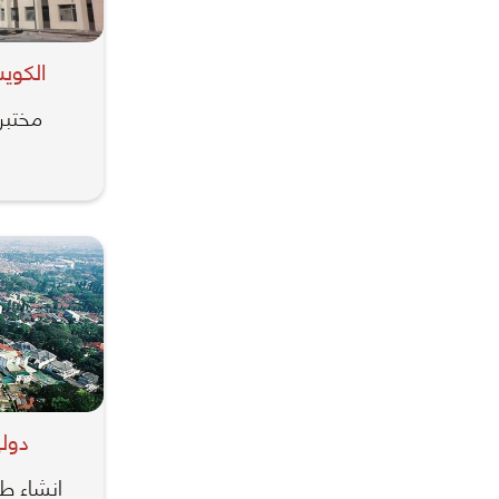
الكوي
مختبر
دول
انشاء طر