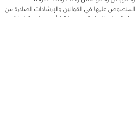
المنصوص عليها في القوانين والإرشادات الصادرة من
قبل الجهات الرقابية في هذا الشأن. وتطبق الشركة
سياسة أمنية و إجراءات فعلة للحفاظ على أمن
المعلومات.
سياسة الإبلاغ عن المخالفات
تعمل الشركة على الالتزام بالنزاهة والأمانة والقيم
الأخلاقية والقوانين في كافة تعاملات موظفيها او
من خلال التعاملات مع أصحاب المصالح، لذا فقد
قامت الشركة باعتماد إجراءات الإبلاغ والتي تضمن
حرية الإبلاغ عن أية مخالفات او ممارسات غير قانونية
أو غير أخلاقية من خلال قنوات اتصال مباشرة مع
رئيس مجلس الإدارة وبما يضمن توفير الحماية الكافية
للمبلغ لحين انتهاء التحقيقات بشأن تلك البلاغات.