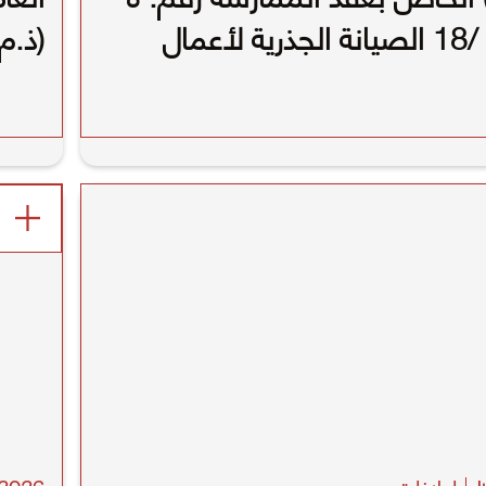
ص/ ط /18 الصيانة الجذرية لأعمال
(ذ.م
ي محافظة مبارك الكبير (النطاق
وزارة
إعلانات