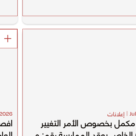
إعلانات
2026
Ju
مكمل بخصوص الأمر التغيير
افصا
قم (1) الخاص بعقد الممارسة رقم: ه
العا