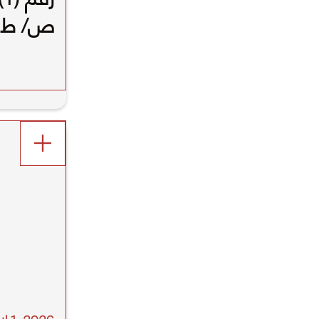
الطرق ف
الثاني).