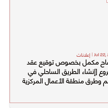
إعلانات
Jul 22
,
اح مكمل بخصوص توقيع عقد
ع [إنشاء الطريق الساحلي في
م وطرق منطقة الأعمال المركزية
قم مشروع C056-OM-03)]