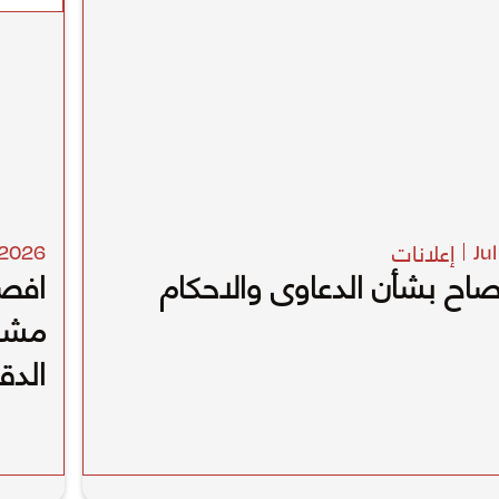
إعلانات
2026
Ju
صاح بشأن الدعاوى والاحكام
افص
مشرو
الدق
في الد