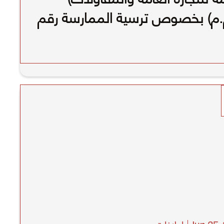
.م) بخصوص ترسية الممارسة رقم
(ل ع 138/2023/2024) مع السادة/
 الداخلية
إعلانات