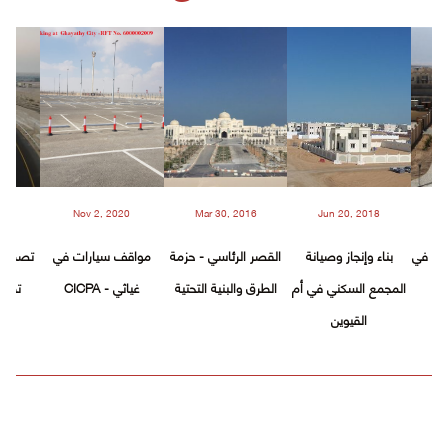
20
Nov 2, 2020
Mar 30, 2016
Jun 20, 2018
D
حتية في
بناء وإنجاز وصيانة
القصر الرئاسي - حزمة
مواقف سيارات في
تصميم 
المجمع السكني في أم
الطرق والبنية التحتية
غياثي - CICPA
تطوي
القيوين