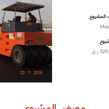
اء المشروع
May
شروع
3 ر.ق
معرض المشروع