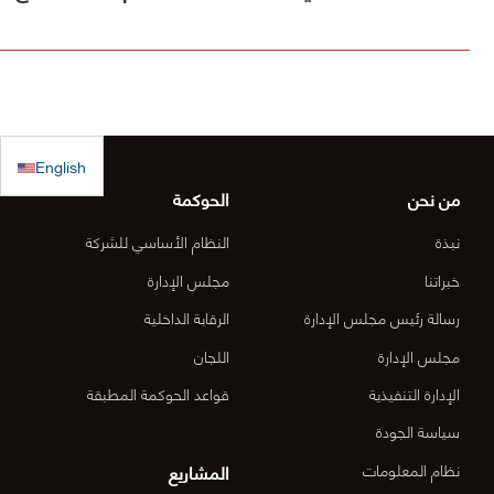
في صندوق
فيها الأول
مشروع [
الكويت
(أقل الأسعار)
الطريق
للاستجابة
ولم يصلنا أي
الساحلي
الطارئة
كتب رسمية
الدقم و
English
بالترسية بعد
منطقة
من نحن
الحوكمة
الأعمال
نبذة
النظام الأساسي للشركة
المركزي
خبراتنا
مجلس الإدارة
رسالة رئيس مجلس الإدارة
الرقابة الداخلية
الدقم م
مجلس الإدارة
اللجان
6-OM-
الإدارة التنفيذية
قواعد الحوكمة المطبقة
03)]
سياسة الجودة
المشاريع
نظام المعلومات