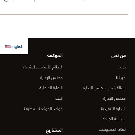
في صندوق
فيها الأول
مشروع [
الكويت
(أقل الأسعار)
الطريق
للاستجابة
ولم يصلنا أي
الساحلي
الطارئة
كتب رسمية
الدقم و
English
بالترسية بعد
منطقة
من نحن
الحوكمة
الأعمال
نبذة
النظام الأساسي للشركة
المركزي
خبراتنا
مجلس الإدارة
رسالة رئيس مجلس الإدارة
الرقابة الداخلية
الدقم م
مجلس الإدارة
اللجان
6-OM-
الإدارة التنفيذية
قواعد الحوكمة المطبقة
03)]
سياسة الجودة
المشاريع
نظام المعلومات