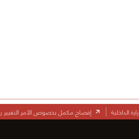
إفصاح مكمل بخصوص الأمر التغيير رقم (1) الخاص بعقد الممارسة رقم: ه ص/ ط /18 الصيانة الجذرية لأعمال الطرق في محافظة مبارك الكبير (النطاق الثاني).