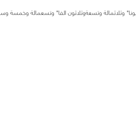
 ( سبعة وسبعون مليونا" وثلاثمائة وتسعةوثلاثون الفا" وتسعمائة وخمسة و