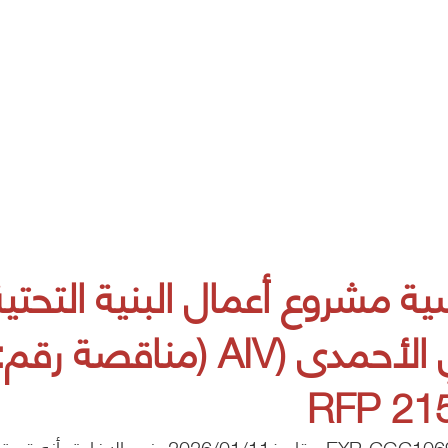
شروع أعمال البنية التحتية
والخدمات لوادي الابتكار في الأحمدى (AIV (مناقصة رقم
2151
بالإشارة إلى الموضوع المذكور أعلاه وإلحاقاً لكتابنا رقم EXP-CGC10697- بتاريخ2026/01/11، نود الإفادة بأنه