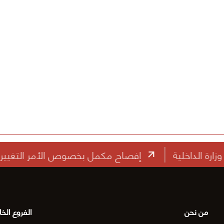
إفصاح مكمل بخصوص الأمر التغيير رقم (1) الخاص بعقد الممارسة رقم: ه ص/ ط /18 الصيانة الجذرية لأعمال الطرق في محافظة مبارك الكبير (النطاق الثان
من نحن
الفروع الخا