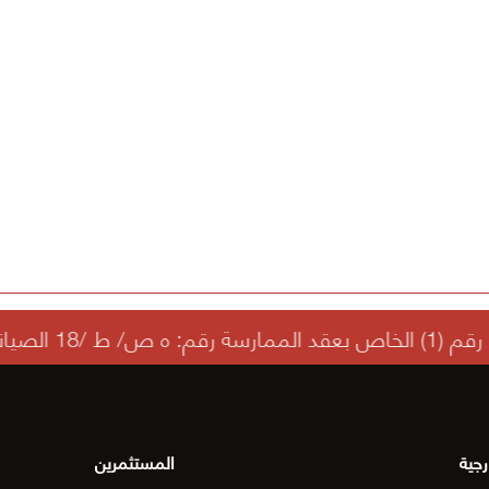
ي).
رجية
المستثمرين