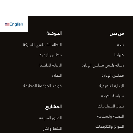
للاستجابة
ولم يصلنا أي
الساحلي
الطارئة
كتب رسمية
الدقم و
English
بالترسية بعد
منطقة
من نحن
الحوكمة
الأعمال
نبذة
النظام الأساسي للشركة
المركزي
خبراتنا
مجلس الإدارة
رسالة رئيس مجلس الإدارة
الرقابة الداخلية
الدقم م
مجلس الإدارة
اللجان
6-OM-
الإدارة التنفيذية
قواعد الحوكمة المطبقة
03)]
سياسة الجودة
المشاريع
نظام المعلومات
الصحة والسلامة
الطرق السريعة
الجوائز والتكريمات
النفط والغاز