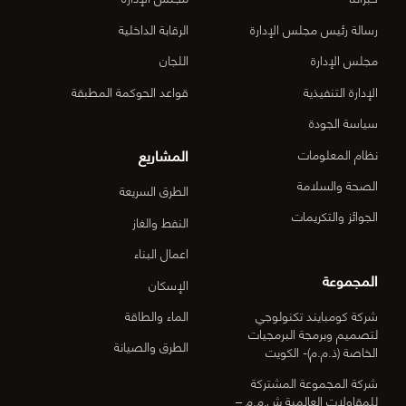
المركزي
رسالة رئيس مجلس الإدارة
الرقابة الداخلية
الدقم م
مجلس الإدارة
اللجان
6-OM-
الإدارة التنفيذية
قواعد الحوكمة المطبقة
03)]
سياسة الجودة
المشاريع
نظام المعلومات
الصحة والسلامة
الطرق السريعة
الجوائز والتكريمات
النفط والغاز
اعمال البناء
المجموعة
الإسكان
شركة كومبايند تكنولوجي
الماء والطاقة
لتصميم وبرمجة البرمجيات
الطرق والصيانة
الخاصة (ذ.م.م)- الكويت
شركة المجموعة المشتركة
للمقاولات العالمية ش.م.م –