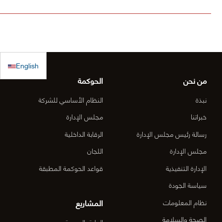
في صندوق
فيها الأول
مشروع [
الكويت
(أقل الأسعار)
الطريق
للاستجابة
ولم يصلنا أي
الساحلي
الطارئة
كتب رسمية
الدقم و
English
بالترسية بعد
منطقة
من نحن
الحوكمة
الأعمال
نبذة
النظام الأساسي للشركة
المركزي
خبراتنا
مجلس الإدارة
رسالة رئيس مجلس الإدارة
الرقابة الداخلية
الدقم م
مجلس الإدارة
اللجان
6-OM-
الإدارة التنفيذية
قواعد الحوكمة المطبقة
03)]
سياسة الجودة
المشاريع
نظام المعلومات
الصحة والسلامة
الطرق السريعة