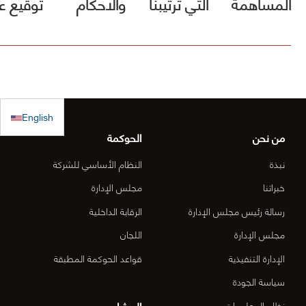
المساهمة
التي ترتيبنا
والاحكام
توقيع ع
في صندوق
فيها الأول
مشروع [
الكويت
(أقل الأسعار)
الطريق
للاستجابة
ولم يصلنا أي
الساحلي
الطارئة
كتب رسمية
الدقم و
English
بالترسية بعد
منطقة
من نحن
الحوكمة
الأعمال
نبذة
النظام الأساسي للشركة
المركزي
خبراتنا
مجلس الإدارة
رسالة رئيس مجلس الإدارة
الرقابة الداخلية
الدقم م
مجلس الإدارة
اللجان
6-OM-
الإدارة التنفيذية
قواعد الحوكمة المطبقة
03)]
سياسة الجودة
المشاريع
نظام المعلومات