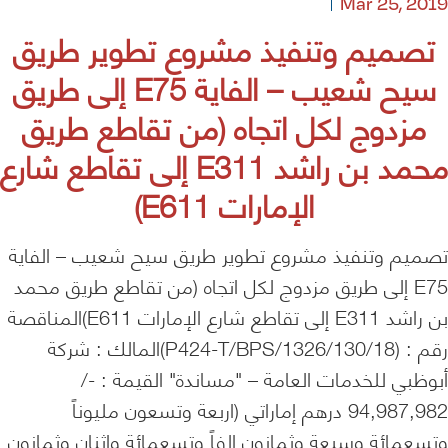
Mar 25, 2019
تصميم وتنفيذ مشروع تطوير طريق
سيح شعيب – الفاية E75 إلى طريق
مزدوج لكل اتجاه (من تقاطع طريق
محمد بن راشد E311 إلى تقاطع شارع
الإمارات E611)
تصميم وتنفيذ مشروع تطوير طريق سيح شعيب – الفاية
E75 إلى طريق مزدوج لكل اتجاه (من تقاطع طريق محمد
بن راشد E311 إلى تقاطع شارع الإمارات E611)المناقصة
رقم : (P424-T/BPS/1326/130/18)المالك : شركة
أبوظبي للخدمات العامة – "مساندة" القيمة : -/
94,987,982 درهم إماراتي (اربعة وتسعون مليوناً
وتسعمائة وسبعة وثمانون الفاً وتسعمائة واثنان وثمانون