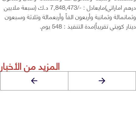
درهم اماراتي)مايعادل : -/7,848,473 د.ك (سبعة ملايين
وثمانمائة وثمانية وأربعون الفاً وأربعمائة وثلاثة وسبعون
دينار كويتي تقريباً)مدة التنفيذ : 548 يوم.
المزيد من الأخبار