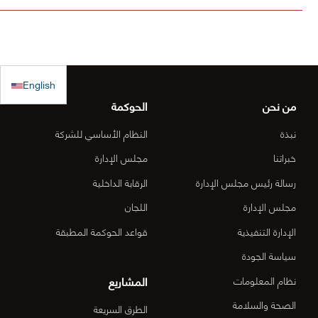
الكويت
(أقل الأسعار)
الطريق
للاستجابة
ولم يصلنا أي
الساحلي
الطارئة
كتب رسمية
الدقم و
English
بالترسية بعد
منطقة
من نحن
الحوكمة
الأعمال
نبذة
النظام الأساسي للشركة
المركزي
خبراتنا
مجلس الإدارة
رسالة رئيس مجلس الإدارة
الرقابة الداخلية
الدقم م
مجلس الإدارة
اللجان
6-OM-
الإدارة التنفيذية
قواعد الحوكمة المطبقة
03)]
سياسة الجودة
المشاريع
نظام المعلومات
الصحة والسلامة
الطرق السريعة