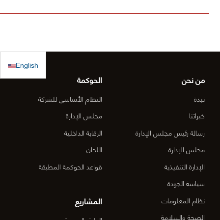
في صندوق
فيها الأول
مشروع [
الكويت
(أقل الأسعار)
الطريق
للاستجابة
ولم يصلنا أي
الساحلي
الطارئة
كتب رسمية
الدقم و
English
بالترسية بعد
منطقة
من نحن
الحوكمة
الأعمال
نبذة
النظام الأساسي للشركة
المركزي
خبراتنا
مجلس الإدارة
رسالة رئيس مجلس الإدارة
الرقابة الداخلية
الدقم م
مجلس الإدارة
اللجان
6-OM-
الإدارة التنفيذية
قواعد الحوكمة المطبقة
03)]
سياسة الجودة
المشاريع
نظام المعلومات
الصحة والسلامة
الطرق السريعة