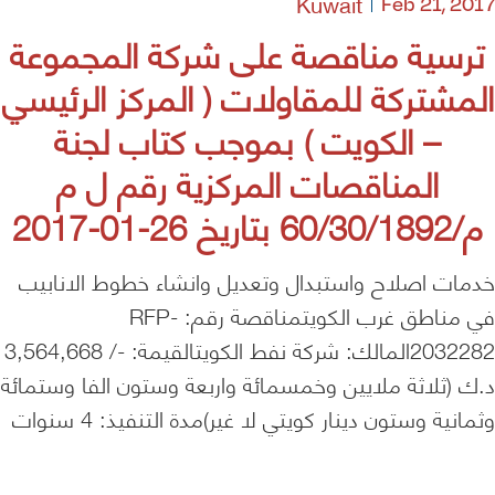
Kuwait
Feb 21, 2017
ترسية مناقصة على شركة المجموعة
المشتركة للمقاولات ( المركز الرئيسي
– الكويت ) بموجب كتاب لجنة
المناقصات المركزية رقم ل م
م/60/30/1892 بتاريخ 26-01-2017
خدمات اصلاح واستبدال وتعديل وانشاء خطوط الانابيب
في مناطق غرب الكويتمناقصة رقم: RFP-
2032282المالك: شركة نفط الكويتالقيمة: -/ 3,564,668
د.ك (ثلاثة ملايين وخمسمائة واربعة وستون الفا وستمائة
وثمانية وستون دينار كويتي لا غير)مدة التنفيذ: 4 سنوات