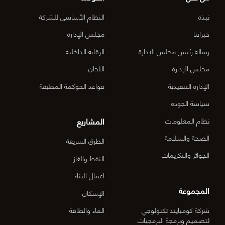
الأعمال
نبذة
النظام الأساسي للشركة
المركزي
خبراتنا
مجلس الإدارة
رسالة رئيس مجلس الإدارة
الرقابة الداخلية
الدقم م
مجلس الإدارة
اللجان
6-OM-
الإدارة التنفيذية
قواعد الحوكمة المطبقة
03)]
سياسة الجودة
المشاريع
نظام المعلومات
الصحة والسلامة
الطرق السريعة
الجوائز والتكريمات
النفط والغاز
اعمال البناء
المجموعة
الإسكان
شركة كومبايند تكنولوجي
الماء والطاقة
لتصميم وبرمجة البرمجيات