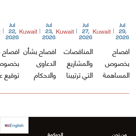
Jul
Jul
Jul
Jul
t
Kuwait
Kuwait
Kuwait
22,
23,
27,
29,
2026
2026
2026
2026
افصاح
المناقصات
افصاح بشأن
افصاح 
بخصوص
والمشاريع
الدعاوى
بخصو
المساهمة
التي ترتيبنا
والاحكام
توقيع ع
في صندوق
فيها الأول
مشروع [
الكويت
(أقل الأسعار)
الطريق
للاستجابة
ولم يصلنا أي
الساحلي
الطارئة
كتب رسمية
الدقم و
English
بالترسية بعد
منطقة
من نحن
الحوكمة