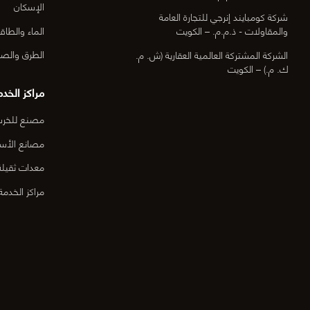
الإسكان
شركة كومبايند إنرجي للتجارة العامة
الماء والطاق
والمقاولات - ذ.م.م. – الكويت
الطرق والصي
الشركة المشتركة العالمية العقارية (ش. م.
ك. م.) – الكويت
مراكز الخدم
مصنع للخرسا
مصانع الأس
معدات ثقيلة
مراكز الخدمة