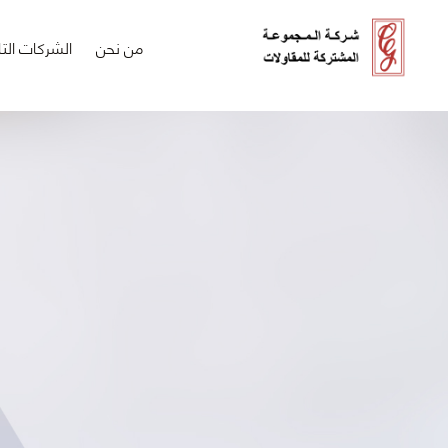
من نحن
الشركات التا