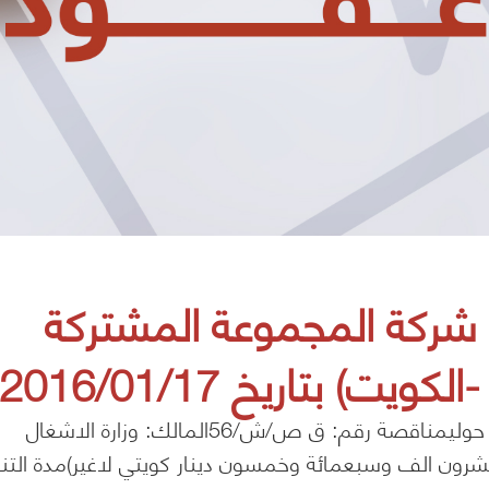
شركة المجموعة المشتركة
) بتاريخ 2016/01/17
الخاصة بصيانة وإنشاء شبكة المجاري الصحية في محافظة حوليمناقصة رقم: ق ص/ش/56المالك: وزارة الاشغال
 ومائة وثمانية وعشرون الف وسبعمائة وخمسون دينار كويتي لاغير)مدة التن