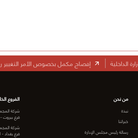
إفصاح مكمل بخصوص الأمر التغيير رقم (1) الخاص بعقد الممارسة رقم: ه ص/ ط /18 الصيانة الجذرية لأعمال الطرق في محافظة مبارك الكبير (النطاق الثاني).
من نحن
الفروع الخا
نبذة
شركة المجمو
فرع بيروت - 
خبراتنا
شركة المجمو
رسالة رئيس مجلس الإدارة
فرع بغداد - ا