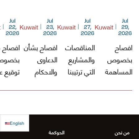
Jul
Jul
Jul
Jul
t
Kuwait
Kuwait
Kuwait
22,
23,
27,
29,
2026
2026
2026
2026
افصاح
المناقصات
افصاح بشأن
افصاح 
بخصوص
والمشاريع
الدعاوى
بخصو
المساهمة
التي ترتيبنا
والاحكام
توقيع ع
في صندوق
فيها الأول
مشروع [
الكويت
(أقل الأسعار)
الطريق
للاستجابة
ولم يصلنا أي
الساحلي
الطارئة
كتب رسمية
الدقم و
English
بالترسية بعد
منطقة
من نحن
الحوكمة