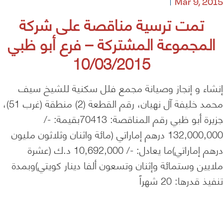
Mar 9, 2015
تمت ترسية مناقصة على شركة
المجموعة المشتركة – فرع أبو ظبي
10/03/2015
إنشاء و إنجاز وصيانة مجمع فلل سكنية للشيخ سيف
محمد خليفة آل نهيان، رقم القطعة (2) منطقة (غرب 51)،
جزيرة أبو ظبي رقم المناقصة: 70413بقيمة: -/
132,000,000 درهم إماراتي (مائة واثنان وثلاثون مليون
درهم إماراتي)ما يعادل: -/ 10,692,000 د.ك (عشرة
ملايين وستمائة وإثنان وتسعون ألفا دينار كويتي)وبمدة
تنفيذ قدرها: 20 شهراً