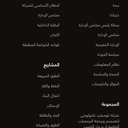
الأعمال
نبذة
النظام الأساسي للشركة
المركزي
خبراتنا
مجلس الإدارة
رسالة رئيس مجلس الإدارة
الرقابة الداخلية
الدقم م
مجلس الإدارة
اللجان
6-OM-
الإدارة التنفيذية
قواعد الحوكمة المطبقة
03)]
سياسة الجودة
المشاريع
نظام المعلومات
الصحة والسلامة
الطرق السريعة
الجوائز والتكريمات
النفط والغاز
اعمال البناء
المجموعة
الإسكان
شركة كومبايند تكنولوجي
الماء والطاقة
لتصميم وبرمجة البرمجيات
الطرق والصيانة
الخاصة (ذ.م.م)- الكويت