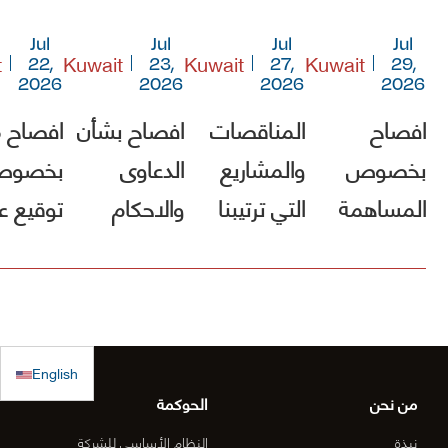
Jul
Jul
Jul
Jul
t
Kuwait
Kuwait
Kuwait
22,
23,
27,
29,
2026
2026
2026
2026
افصاح
المناقصات
افصاح بشأن
افصاح 
بخصوص
والمشاريع
الدعاوى
بخصو
المساهمة
التي ترتيبنا
والاحكام
توقيع ع
في صندوق
فيها الأول
مشروع [
الكويت
(أقل الأسعار)
الطريق
للاستجابة
ولم يصلنا أي
الساحلي
الطارئة
كتب رسمية
الدقم و
English
بالترسية بعد
منطقة
من نحن
الحوكمة
الأعمال
نبذة
النظام الأساسي للشركة