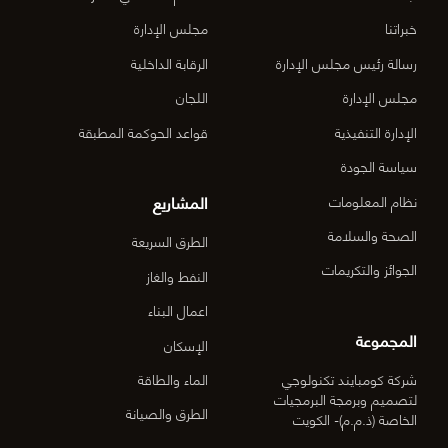
المركزي
خبراتنا
مجلس الإدارة
رسالة رئيس مجلس الإدارة
الرقابة الداخلية
الدقم م
مجلس الإدارة
اللجان
6-OM-
الإدارة التنفيذية
قواعد الحوكمة المطبقة
03)]
سياسة الجودة
المشاريع
نظام المعلومات
الصحة والسلامة
الطرق السريعة
الجوائز والتكريمات
النفط والغاز
اعمال البناء
المجموعة
الإسكان
شركة كومبايند تكنولوجي
الماء والطاقة
لتصميم وبرمجة البرمجيات
الطرق والصيانة
الخاصة (ذ.م.م)- الكويت