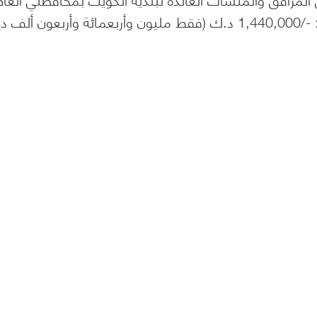
والجهراءمناقصة رقم: ( ب ك/ 11/ 26-2011/2012)بقيمة: -/1,440,000 د.ك (فقط مليون وأربعمائة وأربعون ألف