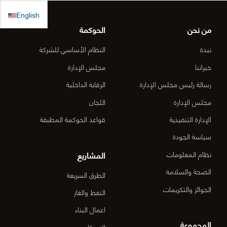
الطارئة
كتب رسمية
الدقم و
English
بالترسية بعد
منطقة
من نحن
الحوكمة
الأعمال
نبذة
النظام الأساسي للشركة
المركزي
خبراتنا
مجلس الإدارة
رسالة رئيس مجلس الإدارة
الرقابة الداخلية
الدقم م
مجلس الإدارة
اللجان
6-OM-
الإدارة التنفيذية
قواعد الحوكمة المطبقة
03)]
سياسة الجودة
المشاريع
نظام المعلومات
الصحة والسلامة
الطرق السريعة
الجوائز والتكريمات
النفط والغاز
اعمال البناء
المجموعة
الإسكان