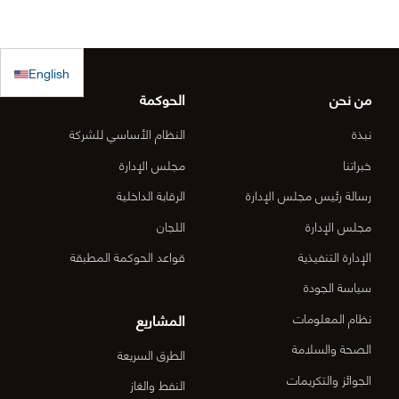
للاستجابة
ولم يصلنا أي
الساحلي
الطارئة
كتب رسمية
الدقم و
English
بالترسية بعد
منطقة
من نحن
الحوكمة
الأعمال
نبذة
النظام الأساسي للشركة
المركزي
خبراتنا
مجلس الإدارة
رسالة رئيس مجلس الإدارة
الرقابة الداخلية
الدقم م
مجلس الإدارة
اللجان
6-OM-
الإدارة التنفيذية
قواعد الحوكمة المطبقة
03)]
سياسة الجودة
المشاريع
نظام المعلومات
الصحة والسلامة
الطرق السريعة
الجوائز والتكريمات
النفط والغاز