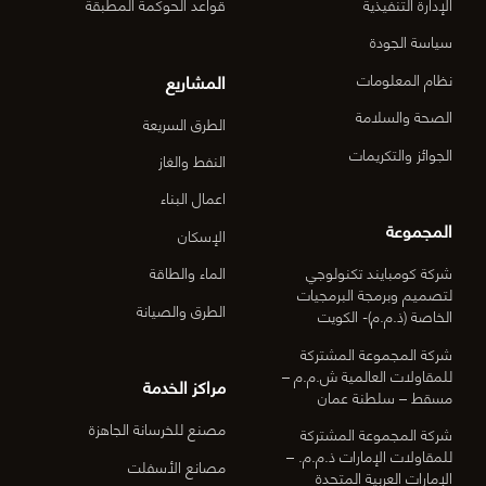
الإدارة التنفيذية
قواعد الحوكمة المطبقة
03)]
سياسة الجودة
المشاريع
نظام المعلومات
الصحة والسلامة
الطرق السريعة
الجوائز والتكريمات
النفط والغاز
اعمال البناء
المجموعة
الإسكان
شركة كومبايند تكنولوجي
الماء والطاقة
لتصميم وبرمجة البرمجيات
الطرق والصيانة
الخاصة (ذ.م.م)- الكويت
شركة المجموعة المشتركة
للمقاولات العالمية ش.م.م –
مراكز الخدمة
مسقط – سلطنة عمان
مصنع للخرسانة الجاهزة
شركة المجموعة المشتركة
للمقاولات الإمارات ذ.م.م. –
مصانع الأسفلت
الإمارات العربية المتحدة