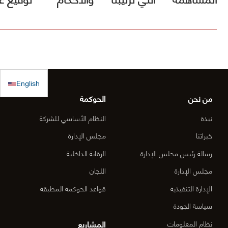
في صندوق
فيها الأول
مشروع [
الكويت
(أقل الأسعار)
الطريق
للاستجابة
ولم يصلنا أي
الساحلي
الطارئة
كتب رسمية
الدقم و
English
بالترسية بعد
منطقة
من نحن
الحوكمة
الأعمال
نبذة
النظام الأساسي للشركة
المركزي
خبراتنا
مجلس الإدارة
رسالة رئيس مجلس الإدارة
الرقابة الداخلية
الدقم م
مجلس الإدارة
اللجان
6-OM-
الإدارة التنفيذية
قواعد الحوكمة المطبقة
03)]
سياسة الجودة
المشاريع
نظام المعلومات