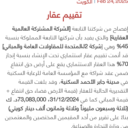
الكويت
Feb 24, 2025
تقييم عقار
إفصاح من شركتنا التابعة
[الشركة المشتركة العالمية
العقارية]
والذي يفيد بأن شركتها التابعة المملوكة بنسبة
45%
وهي [
شركة J2المتحدة للمقاولات العامة والمباني]
قد أتمت تقييم عقار استثماري تحت الإنشاء بنسبة إنجاز
70%
هذا العقار الاستثماري يقع على أرض حق انتفاع
ضمن عقد شراكة مع المؤسسة العامة للرعاية السكنية
في
مدينة جابر الأحمد السكنية
، وقد بلغت القيمة
التقديرية الحالية للعقار (قيمة الأرض فضاء حق انتفاع +
قيمة المباني كما في
31/12/2024،
73,083,000د. ك
(ثلاثة وسبعون مليوناً وثلاثة وثمانون ألف دينار كويتي)
بناءً على تقرير من أحد المقيمين المختصين والمعتمدين
من وزارة التجارة والصناعة.