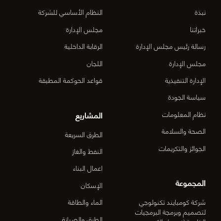
الأعمال
نبذة
النظام الأساسي للشركة
المركزي
خبراتنا
مجلس الإدارة
رسالة رئيس مجلس الإدارة
الرقابة الداخلية
الدقم م
مجلس الإدارة
اللجان
6-OM-
الإدارة التنفيذية
قواعد الحوكمة المطبقة
03)]
سياسة الجودة
المشاريع
نظام المعلومات
الصحة والسلامة
الطرق السريعة
الجوائز والتكريمات
النفط والغاز
اعمال البناء
المجموعة
الإسكان
شركة كومبايند تكنولوجي
الماء والطاقة
لتصميم وبرمجة البرمجيات
الطرق والصيانة