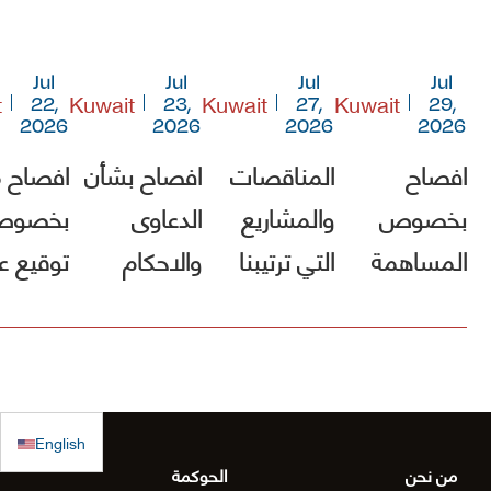
Jul
Jul
Jul
Jul
t
Kuwait
Kuwait
Kuwait
22,
23,
27,
29,
2026
2026
2026
2026
افصاح
المناقصات
افصاح بشأن
افصاح 
بخصوص
والمشاريع
الدعاوى
بخصو
المساهمة
التي ترتيبنا
والاحكام
توقيع ع
في صندوق
فيها الأول
مشروع [
الكويت
(أقل الأسعار)
الطريق
للاستجابة
ولم يصلنا أي
الساحلي
الطارئة
كتب رسمية
الدقم و
English
بالترسية بعد
منطقة
من نحن
الحوكمة