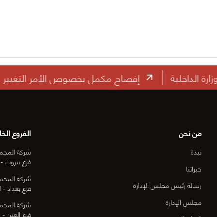
إفصاح مكمل بخصوص الأمر التغيير رقم (1) الخاص بعقد الممارسة رقم: ه ص/ ط /18 الصيانة الجذرية لأعمال الطرق في محافظة مبارك الكبير (النطاق الثاني).
من نحن
الفروع الخا
نبذة
شركة المجمو
فرع بيروت - 
خبراتنا
شركة المجمو
رسالة رئيس مجلس الإدارة
فرع بغداد - ا
مجلس الإدارة
شركة المجمو
فرع العين - ا