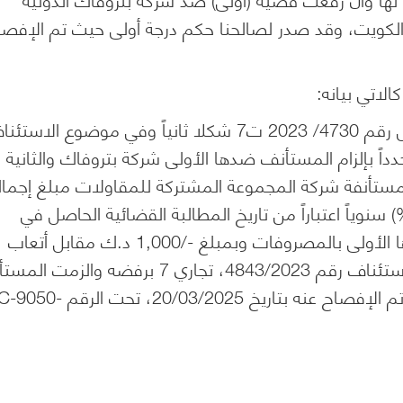
 الكويت، وقد صدر لصالحنا حكم درجة أولى حيث تم الإفصا
"حكمت المحكمة أولاً بقبول الاستئنافين الأصلي والمقابل رقم 4730/ 2023 ت7 شكلا ثانياً وفي موضوع الاس
والقضاء مجدداً بإلزام المستأنف ضدها الأولى شركة بتروفاك والثانية
لمستأنفة شركة المجموعة المشتركة للمقاولات مبلغ إجما
غ قدره 7,827,997.966 د.ك وفوائد قانونية بواقع (7%) سنوياً اعتباراً من تاريخ المطالبة القضائية الحاصل في
28/06/2021، وحتى تمام السداد والزمت المستأنف ضدها الأولى بالمصروفات وبمبلغ -/1,000 د.ك مقابل أتعاب
المحاماة الفعلية عن درجتي التقاضي ثالثاً وفي موضوع الاستئناف رقم 4843/2023، تجاري 7 برفضه وا
بمصروفات ومبلغ 100 د.ك مقابل أتعاب المحاماة" حيث تم الإفصاح عنه بتاريخ