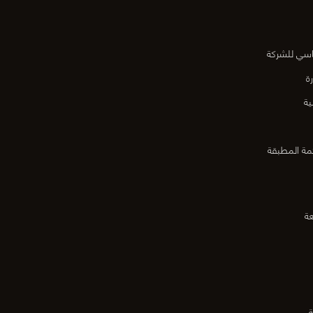
اسي للشركة
ة
ية
مة المطبقة
عة
ة