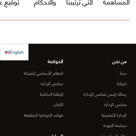
المساهمة
التي ترتيبنا
والاحكام
توقيع ع
في صندوق
فيها الأول
مشروع [
الكويت
(أقل الأسعار)
الطريق
للاستجابة
ولم يصلنا أي
الساحلي
الطارئة
كتب رسمية
الدقم و
English
بالترسية بعد
منطقة
من نحن
الحوكمة
الأعمال
نبذة
النظام الأساسي للشركة
المركزي
خبراتنا
مجلس الإدارة
رسالة رئيس مجلس الإدارة
الرقابة الداخلية
الدقم م
مجلس الإدارة
اللجان
6-OM-
الإدارة التنفيذية
قواعد الحوكمة المطبقة
03)]
سياسة الجودة
المشاريع
نظام المعلومات