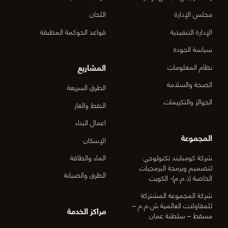
الدقم م
مجلس الإدارة
اللجان
6-OM-
الإدارة التنفيذية
قواعد الحوكمة المطبقة
03)]
سياسة الجودة
المشاريع
نظام المعلومات
الصحة والسلامة
الطرق السريعة
الجوائز والتكريمات
النفط والغاز
اعمال البناء
المجموعة
الإسكان
شركة كومبايند تكنولوجي
الماء والطاقة
لتصميم وبرمجة البرمجيات
الطرق والصيانة
الخاصة (ذ.م.م)- الكويت
شركة المجموعة المشتركة
للمقاولات العالمية ش.م.م –
مراكز الخدمة
مسقط – سلطنة عمان