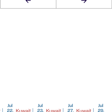
Jul
Jul
Jul
Jul
t
Kuwait
Kuwait
Kuwait
22,
23,
27,
29,