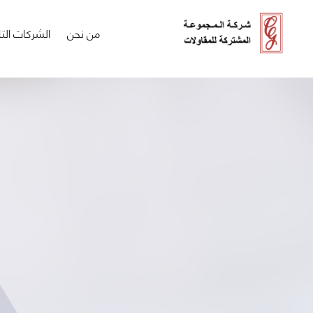
من نحن
الشركات التا