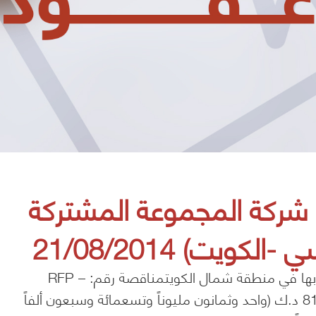
شركة المجموعة المشتركة
كويت) 21/08/2014
إنشاء خطوط أنابيب تدفق النفط الخام والأشغال المتصلة بها في منطقة شمال الكويتمناقصة رقم: RFP –
2012460المالك: شركة نفط الكويت بقيمة: -/ 81,970,513 د.ك (واحد وثمانون مليوناً وتسعمائة وسبعون ألفاً