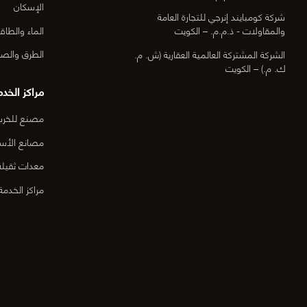
الإسكان
شركة كومبايند إنرجي للتجارة العامة
الماء والطاق
والمقاولات - ذ.م.م. – الكويت
الطرق والصي
الشركة المشتركة العالمية العقارية (ش. م.
ك. م.) – الكويت
مراكز الخدم
مصنع للخرسا
مصانع الأس
معدات ثقيلة
مراكز الخدمة