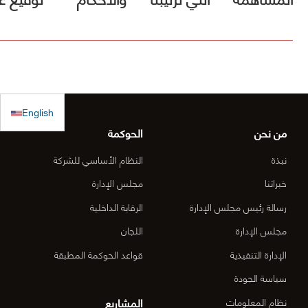
في صندوق
فيها الأول
مشروع [
الكويت
(أقل الأسعار)
الطريق
للاستجابة
ولم يصلنا أي
الساحلي
الطارئة
كتب رسمية
الدقم و
English
بالترسية بعد
منطقة
من نحن
الحوكمة
الأعمال
نبذة
النظام الأساسي للشركة
المركزي
خبراتنا
مجلس الإدارة
رسالة رئيس مجلس الإدارة
الرقابة الداخلية
الدقم م
مجلس الإدارة
اللجان
6-OM-
الإدارة التنفيذية
قواعد الحوكمة المطبقة
03)]
سياسة الجودة
المشاريع
نظام المعلومات